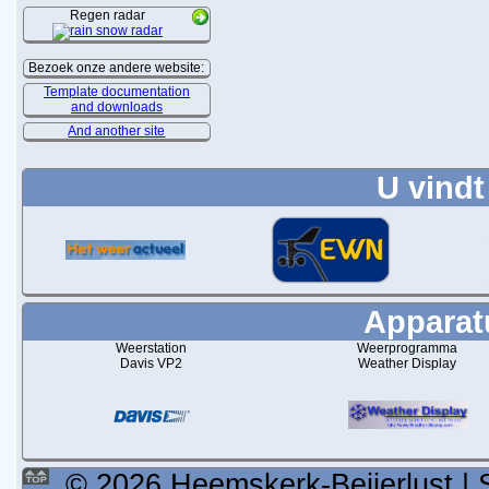
Regen radar
Bezoek onze andere website:
Template documentation
and downloads
And another site
U vindt
Apparatu
Weerstation
Weerprogramma
Davis VP2
Weather Display
© 2026 Heemskerk-Beijerlust | 