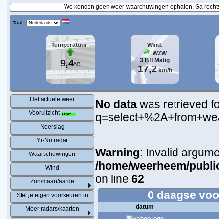
We konden geen weer-waarchuwingen ophalen. Ga rechtst
Taal:
Temperatuur:
Wind:
WZW
3
Bft
Matig
9,4
°C
17,2
km/h
Het actuele weer
No data
was retrieved fo
Vooruitzicht
q=select+%2A+from+we
Neerslag
Yr-No radar
Warning
: Invalid argume
Waarschuwingen
/home/weerheem/public
Wind
on line
62
Zon/maan/aarde
0 daagse voor
Stel je eigen voorkeuren in
datum
Meer radars/kaarten