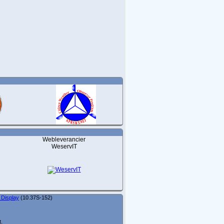
Webleverancier
WeservIT
 Display
(10.37S-152)
t.