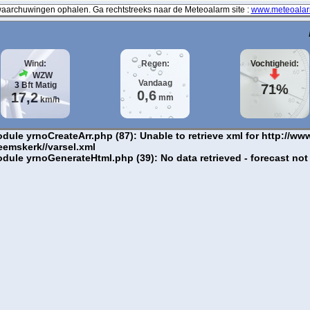
archuwingen ophalen. Ga rechtstreeks naar de Meteoalarm site :
www.meteoalar
Wind:
Regen:
Vochtigheid:
WZW
Vandaag
3
Bft
Matig
71%
0,6
17,2
mm
km/h
le yrnoCreateArr.php (87): Unable to retrieve xml for http://www
eemskerk//varsel.xml
ule yrnoGenerateHtml.php (39): No data retrieved - forecast not