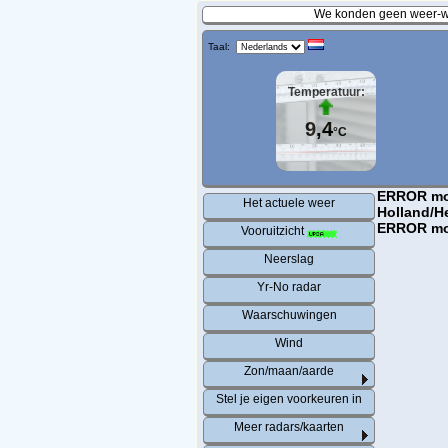
We konden geen weer-wa
Taal:
Temperatuur:
9,4
°C
ERROR modu
Het actuele weer
Holland/H
ERROR mod
Vooruitzicht
Neerslag
Yr-No radar
Waarschuwingen
Wind
Zon/maan/aarde
Stel je eigen voorkeuren in
Meer radars/kaarten