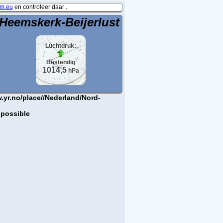
m.eu
en controleer daar .
Heemskerk-Beijerlust
Luchtdruk:
Bestendig
1014,5
hPa
.yr.no/place//Nederland/Nord-
 possible