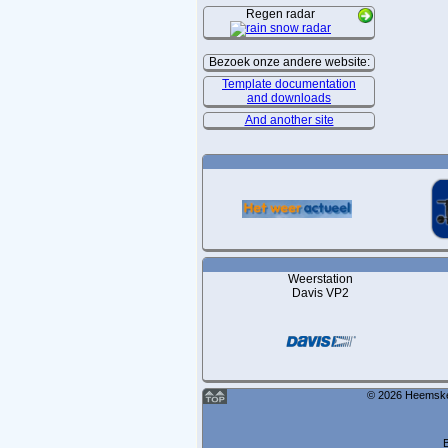
Regen radar
Bezoek onze andere website:
Template documentation
and downloads
And another site
Weerstation
Davis VP2
© 2026 Heemskerk
B