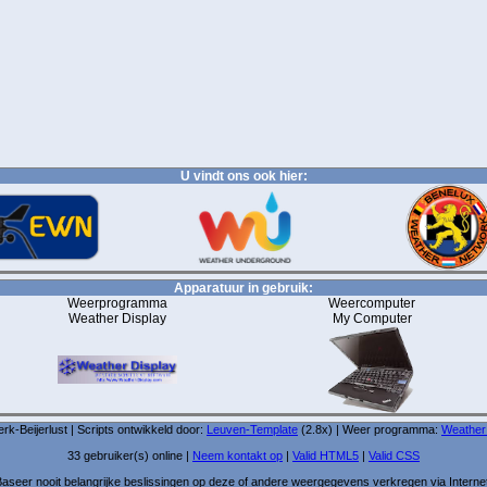
U vindt ons ook hier:
Apparatuur in gebruik:
Weerprogramma
Weercomputer
Weather Display
My Computer
-Beijerlust | Scripts ontwikkeld door:
Leuven-Template
(2.8x) | Weer programma:
Weather
33 gebruiker(s) online |
Neem kontakt op
|
Valid HTML5
|
Valid CSS
aseer nooit belangrijke beslissingen op deze of andere weergegevens verkregen via Interne