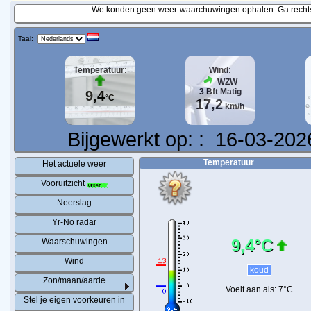
We konden geen weer-waarchuwingen ophalen. Ga rechtst
Taal:
Temperatuur:
Wind:
WZW
3
Bft
Matig
9,4
°C
17,2
km/h
Bijgewerkt op:
:
16-03-202
Temperatuur
Het actuele weer
Vooruitzicht
Neerslag
Yr-No radar
9,4°C
Waarschuwingen
Wind
koud
Zon/maan/aarde
Voelt aan als:
7°C
Stel je eigen voorkeuren in