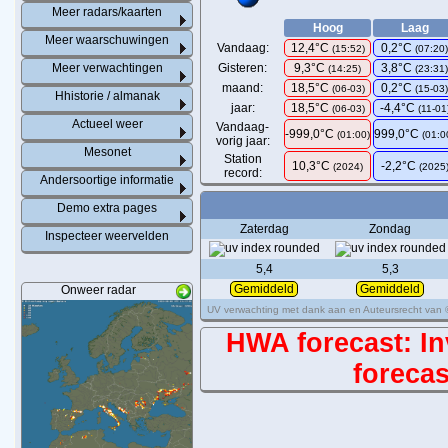
Meer radars/kaarten
Hoog
Laag
Meer waarschuwingen
Vandaag:
12,4°C
0,2°C
(
15:52
)
(
07:20
Meer verwachtingen
Gisteren:
9,3°C
3,8°C
(14:25)
(23:31
maand:
18,5°C
0,2°C
(06-03)
(15-03
Hhistorie / almanak
jaar:
18,5°C
-4,4°C
(06-03)
(11-01
Actueel weer
Vandaag-
-999,0°C
999,0°C
(01:00)
(01:0
vorig jaar:
Mesonet
Station
10,3°C
-2,2°C
(2024)
(2025
record:
Andersoortige informatie
Demo extra pages
Zaterdag
Zondag
Inspecteer weervelden
5,4
5,3
Gemiddeld
Gemiddeld
Onweer radar
UV verwachting met dank aan en Auteursrecht van
HWA forecast: Inv
forecas