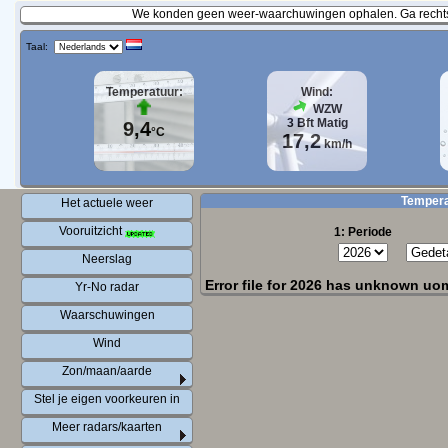
We konden geen weer-waarchuwingen ophalen. Ga rechtst
Taal:
Temperatuur:
Wind:
WZW
3
Bft
Matig
9,4
°C
17,2
km/h
Temperat
Het actuele weer
Vooruitzicht
1: Periode
Neerslag
Error file for 2026 has unknown uo
Yr-No radar
Waarschuwingen
Wind
Zon/maan/aarde
Stel je eigen voorkeuren in
Meer radars/kaarten