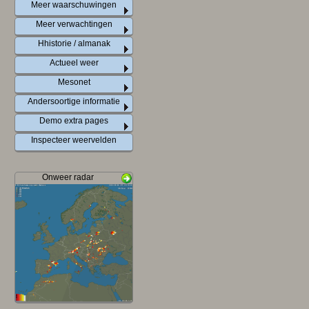
Meer waarschuwingen
Meer verwachtingen
Hhistorie / almanak
Actueel weer
Mesonet
Andersoortige informatie
Demo extra pages
Inspecteer weervelden
Onweer radar