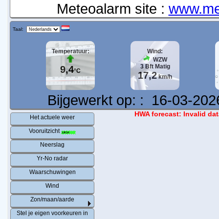
Meteoalarm site :
www.me
Taal:
Temperatuur:
Wind:
WZW
3
Bft
Matig
9,4
°C
17,2
km/h
Bijgewerkt op:
:
16-03-202
HWA forecast: Invalid data
Het actuele weer
Vooruitzicht
Neerslag
Yr-No radar
Waarschuwingen
Wind
Zon/maan/aarde
Stel je eigen voorkeuren in