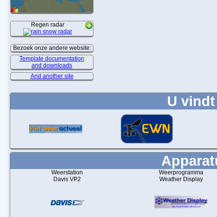
Regen radar
Bezoek onze andere website:
Template documentation
and downloads
And another site
U vindt
Apparatu
Weerstation
Weerprogramma
Davis VP2
Weather Display