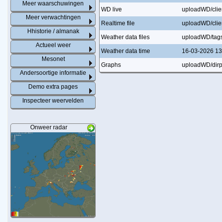
Meer waarschuwingen
WD live
uploadWD/clien
Meer verwachtingen
Realtime file
uploadWD/clien
Hhistorie / almanak
Weather data files
uploadWD/tag
Actueel weer
Weather data time
16-03-2026 13
Mesonet
Graphs
uploadWD/dirpl
Andersoortige informatie
Demo extra pages
Inspecteer weervelden
Onweer radar