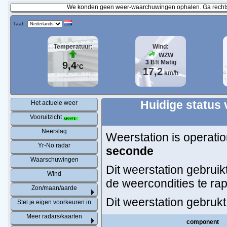
We konden geen weer-waarchuwingen ophalen. Ga rechtst
Taal:
Temperatuur:
Wind:
WZW
3
Bft
Matig
9,4
°C
17,2
km/h
Huidige status 
Het actuele weer
Vooruitzicht
Neerslag
Weerstation is operatio
Yr-No radar
seconde
Waarschuwingen
Dit weerstation gebruik
Wind
de weercondities te ra
Zon/maan/aarde
Dit weerstation gebruk
Stel je eigen voorkeuren in
Meer radars/kaarten
component