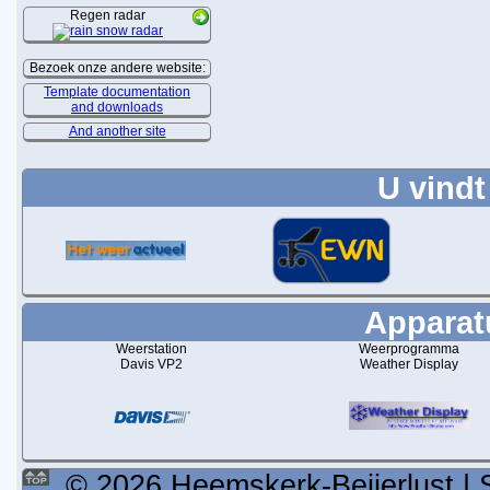
Regen radar
Bezoek onze andere website:
Template documentation
and downloads
And another site
U vindt
Apparatu
Weerstation
Weerprogramma
Davis VP2
Weather Display
© 2026 Heemskerk-Beijerlust | 