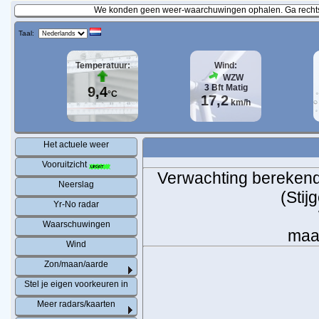
We konden geen weer-waarchuwingen ophalen. Ga rechtst
Taal:
Temperatuur:
Wind:
WZW
3
Bft
Matig
9,4
°C
17,2
km/h
Het actuele weer
Vooruitzicht
Verwachting berekend 
Neerslag
(Stij
Yr-No radar
Waarschuwingen
maan
Wind
Zon/maan/aarde
Stel je eigen voorkeuren in
Meer radars/kaarten