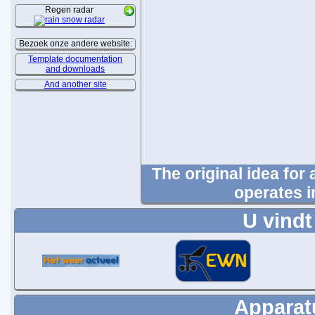
Regen radar
Bezoek onze andere website:
Template documentation
and downloads
And another site
The original idea for
operates i
U vindt
Apparatu