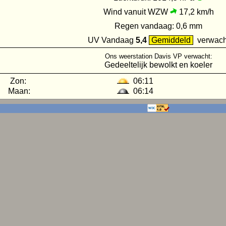
Wind vanuit WZW
17,2 km/h
Regen vandaag:
0,6 mm
UV
Vandaag
5,4
Gemiddeld
verwach
Ons weerstation Davis VP verwacht:
Gedeeltelijk bewolkt en koeler
Zon:
06:11
Maan:
06:14