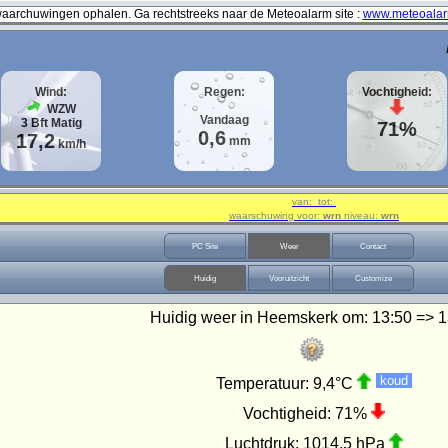
archuwingen ophalen. Ga rechtstreeks naar de Meteoalarm site :
www.meteoalar
Wind:
Regen:
Vochtigheid:
WZW
Vandaag
3
Bft
Matig
71%
0,6
17,2
mm
km/h
van: tot:
waarschuwing voor:
wrn
niveau:
wrn
PC Site
Weer
Contact
Huidig
Vooruitzicht
Customize
Huidig weer in Heemskerk om:
13:50 => 1
koud
Temperatuur:
9,4°C
Vochtigheid:
71%
Luchtdruk:
1014,5 hPa