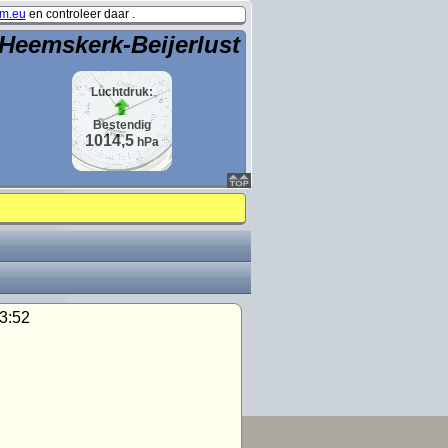
m.eu
en controleer daar .
Heemskerk-Beijerlust
Luchtdruk:
Bestendig
1014,5
hPa
3:52