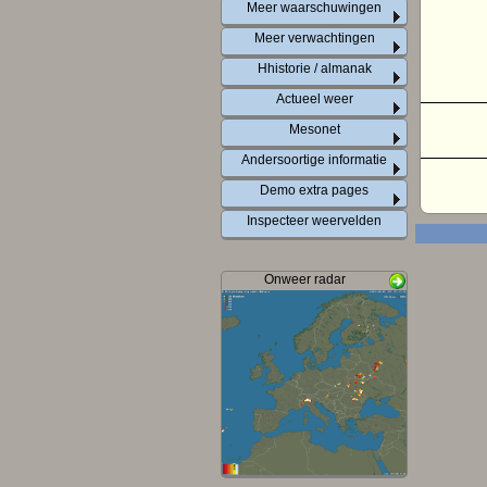
Meer waarschuwingen
Meer verwachtingen
Hhistorie / almanak
Actueel weer
Mesonet
Andersoortige informatie
Demo extra pages
Inspecteer weervelden
Onweer radar