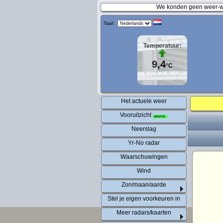
We konden geen weer-wa
Taal:
Temperatuur:
9,4
°C
Het actuele weer
Vooruitzicht
Neerslag
Yr-No radar
Waarschuwingen
Wind
Zon/maan/aarde
Stel je eigen voorkeuren in
Meer radars/kaarten