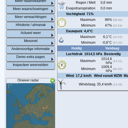
Meer radars/kaarten
Regen / Melt
0,6 mm
Evapotranspiration
0,0 mm
Meer waarschuwingen
Vochtigheid
71%
Meer verwachtingen
Maximum
96%
(08:40)
Hhistorie / almanak
Minimum
47%
(15:54)
Dauwpunt
4,4°C
Actueel weer
Maximum
6,1°C
(10:53)
Mesonet
Minimum
-0,8°C
(07:20)
Huidig
Vandaag
Andersoortige informatie
Luchtdruk
1014,5 hPa
Bestendig
Demo extra pages
1014,6
Maximum
(13:11)
hPa
Inspecteer weervelden
1009,4
Minimum
(00:00)
hPa
Wind
17,2 km/h
Wind vanuit WZW
Ma
Onweer radar
Windvlaag
35,4 km/h
(13:45)