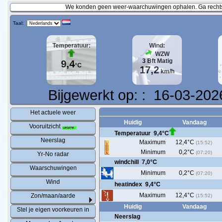
We konden geen weer-waarchuwingen ophalen. Ga rechtst
Taal:
Temperatuur:
Wind:
WZW
3
Bft
Matig
9,4
°C
17,2
km/h
Bijgewerkt op:
:
16-03-202
Het actuele weer
Huidig
Vandaag
Vooruitzicht
Temperatuur
9,4°C
Neerslag
Maximum
12,4°C
(15:52)
Minimum
0,2°C
(07:20)
Yr-No radar
windchill
7,0°C
Waarschuwingen
Minimum
0,2°C
(07:20)
Wind
heatindex
9,4°C
Maximum
12,4°C
Zon/maan/aarde
(15:52)
Huidig
Vandaag
Stel je eigen voorkeuren in
Neerslag