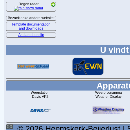
Regen radar
Bezoek onze andere website:
Template documentation
and downloads
And another site
U vindt
Apparatu
Weerstation
Weerprogramma
Davis VP2
Weather Display
© 2026 Heemskerk-Beijerlust | 