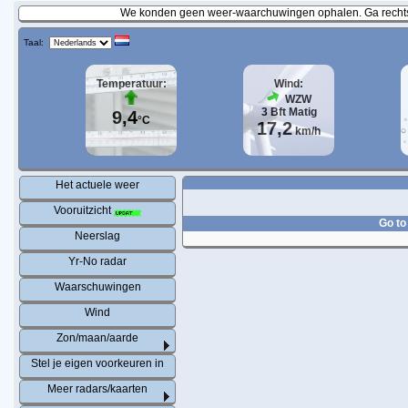
We konden geen weer-waarchuwingen ophalen. Ga rechtst
Taal:
Temperatuur:
Wind:
WZW
3
Bft
Matig
9,4
°C
17,2
km/h
Het actuele weer
Vooruitzicht
Go to
Neerslag
Yr-No radar
Waarschuwingen
Wind
Zon/maan/aarde
Stel je eigen voorkeuren in
Meer radars/kaarten