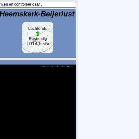
m.eu
en controleer daar .
Heemskerk-Beijerlust
Luchtdruk:
Bestendig
1014,5
hPa