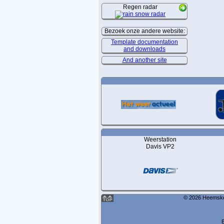
Regen radar
Bezoek onze andere website:
Template documentation
and downloads
And another site
Weerstation
Davis VP2
© 2026 Heemskerk
B