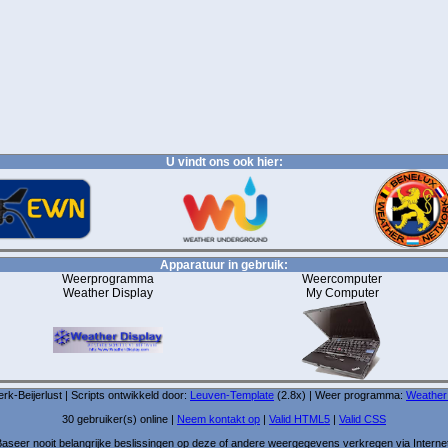
U vindt ons ook hier:
Apparatuur in gebruik:
Weerprogramma
Weercomputer
Weather Display
My Computer
-Beijerlust | Scripts ontwikkeld door:
Leuven-Template
(2.8x) | Weer programma:
Weather
30 gebruiker(s) online |
Neem kontakt op
|
Valid HTML5
|
Valid CSS
aseer nooit belangrijke beslissingen op deze of andere weergegevens verkregen via Interne