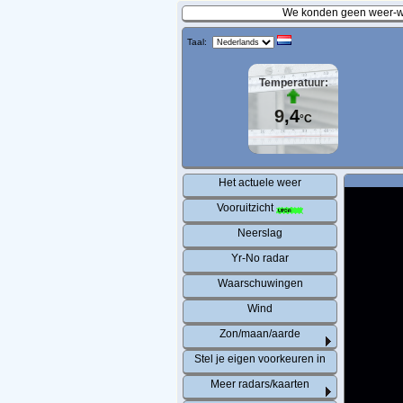
We konden geen weer-wa
Taal:
Temperatuur:
9,4
°C
Het actuele weer
Vooruitzicht
Neerslag
Yr-No radar
Waarschuwingen
Wind
Zon/maan/aarde
Stel je eigen voorkeuren in
Meer radars/kaarten