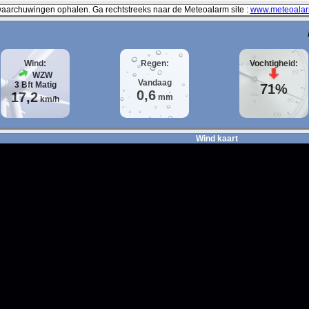
archuwingen ophalen. Ga rechtstreeks naar de Meteoalarm site :
www.meteoalar
Wind:
Regen:
Vochtigheid:
WZW
Vandaag
3
Bft
Matig
71%
0,6
17,2
mm
km/h
Wind kaart