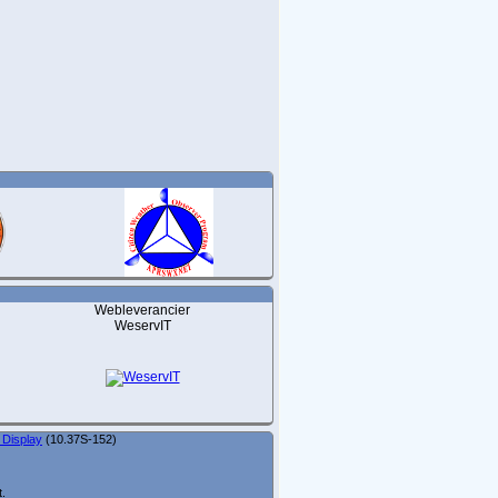
Webleverancier
WeservIT
 Display
(10.37S-152)
t.