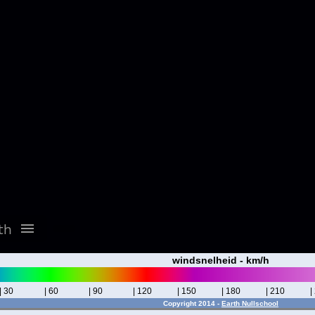
windsnelheid - km/h
| 30
| 60
| 90
| 120
| 150
| 180
| 210
|
Copyright 2014 -
Earth Nullschool