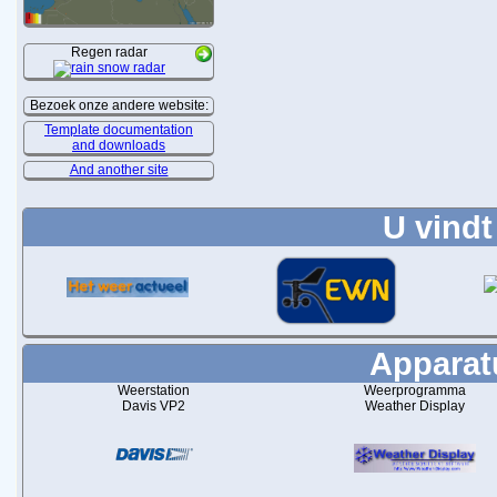
Regen radar
Bezoek onze andere website:
Template documentation
and downloads
And another site
U vindt
Apparatu
Weerstation
Weerprogramma
Davis VP2
Weather Display