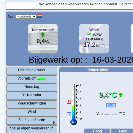
We konden geen weer-waarchuwingen ophalen. Ga rechtst
Taal:
Temperatuur:
Wind:
WZW
3
Bft
Matig
9,4
°C
17,2
km/h
Bijgewerkt op:
:
16-03-202
Temperatuur
Het actuele weer
Vooruitzicht
Neerslag
9,4°C
Yr-No radar
Waarschuwingen
koud
Wind
Voelt aan als:
7°C
Zon/maan/aarde
Stel je eigen voorkeuren in
Hoog
Laag