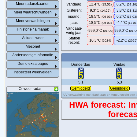
Meer radars/kaarten
Vandaag:
12,4°C
0,2°C
(
15:52
)
(
07:20
Gisteren:
9,3°C
3,8°C
(14:25)
(23:31
Meer waarschuwingen
maand:
18,5°C
0,2°C
(06-03)
(15-03
Meer verwachtingen
jaar:
18,5°C
-4,4°C
(06-03)
(11-01
Vandaag-
Hhistorie / almanak
-999,0°C
999,0°C
(01:00)
(01:0
vorig jaar:
Actueel weer
Station
10,3°C
-2,2°C
(2024)
(2025
record:
Mesonet
Andersoortige informatie
Demo extra pages
Donderdag
Vrijdag
Inspecteer weervelden
5,1
5,3
Gemiddeld
Gemiddeld
Onweer radar
UV verwachting met dank aan en Auteursrecht van
HWA forecast: Inv
forecas