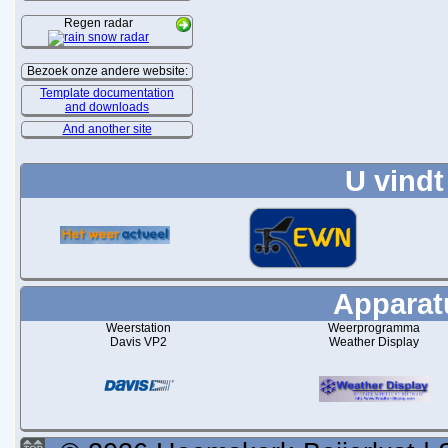
Regen radar
Bezoek onze andere website:
Template documentation
and downloads
And another site
U vindt
Apparatu
Weerstation
Weerprogramma
Davis VP2
Weather Display