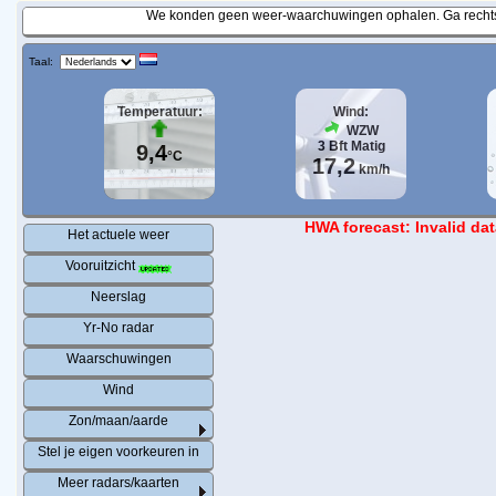
We konden geen weer-waarchuwingen ophalen. Ga rechtst
Taal:
Temperatuur:
Wind:
WZW
3
Bft
Matig
9,4
°C
17,2
km/h
HWA forecast: Invalid data
Het actuele weer
Vooruitzicht
Neerslag
Yr-No radar
Waarschuwingen
Wind
Zon/maan/aarde
Stel je eigen voorkeuren in
Meer radars/kaarten