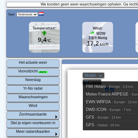
We konden geen weer-waarchuwingen ophalen. Ga rechtst
Taal:
Temperatuur:
Wind:
WZW
3
Bft
Matig
9,4
°C
17,2
km/h
Het actuele weer
Vooruitzicht
Neerslag
Yr-No radar
Waarschuwingen
Wind
Zon/maan/aarde
Stel je eigen voorkeuren in
Meer radars/kaarten