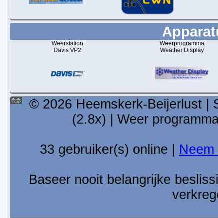
Apparatu
Weerstation
Weerprogramma
Davis VP2
Weather Display
© 2026 Heemskerk-Beijerlust | 
(2.8x) | Weer programm
33 gebruiker(s) online |
Neem 
Baseer nooit belangrijke besli
verkreg