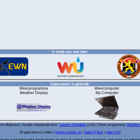
U vindt ons ook hier:
Apparatuur in gebruik:
Weerprogramma
Weercomputer
Weather Display
My Computer
-Beijerlust | Scripts ontwikkeld door:
Leuven-Template
(2.8x) | Weer programma:
Weather
38 gebruiker(s) online |
Neem kontakt op
|
Valid HTML5
|
Valid CSS
aseer nooit belangrijke beslissingen op deze of andere weergegevens verkregen via Interne