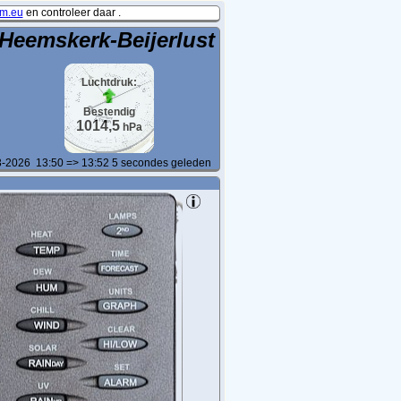
m.eu
en controleer daar .
Heemskerk-Beijerlust
Luchtdruk:
Bestendig
1014,5
hPa
3-2026
13:50 => 13:52
5
secondes geleden