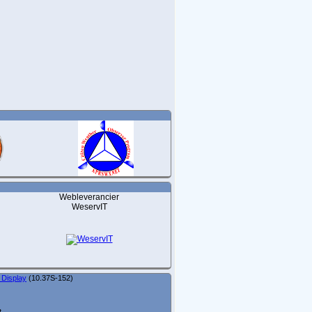
Webleverancier
WeservIT
 Display
(10.37S-152)
t.