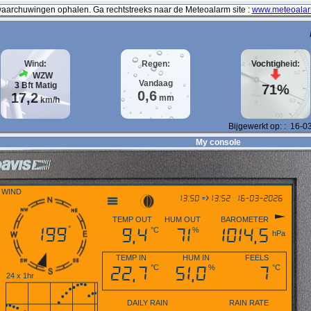
archuwingen ophalen. Ga rechtstreeks naar de Meteoalarm site :
www.meteoalar
Wind:
Regen:
Vochtigheid:
WZW
Vandaag
3
Bft
Matig
71%
0,6
17,2
mm
km/h
Bijgewerkt op:
:
16-0
My console
WIND
13:50 => 13:52
16-03-2026
TEMP OUT
HUM OUT
BAROMETER
17,2
9,4
71
1014,5
°C
%
hPa
km/h
TEMP IN
HUM IN
FEELS
22,7
51,0
7
°C
%
°C
24 x 1hr
DAILY RAIN
RAIN RATE