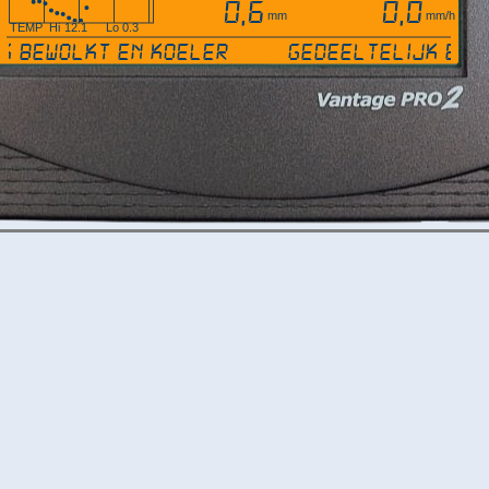
0,6
0,0
mm
mm/h
TEMP
Hi
12.1
Lo
0.3
jk bewolkt en koeler
Gedeeltelijk be