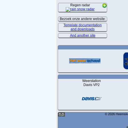
Regen radar
Bezoek onze andere website:
Template documentation
and downloads
And another site
Weerstation
Davis VP2
© 2026 Heemskerk
B