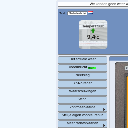
We konden geen weer-wa
Taal:
Temperatuur:
9,4
°C
Het actuele weer
Vooruitzicht
Neerslag
Yr-No radar
Waarschuwingen
Wind
Zon/maan/aarde
Stel je eigen voorkeuren in
Meer radars/kaarten