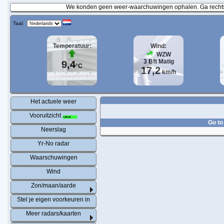
We konden geen weer-waarchuwingen ophalen. Ga rechtst
Taal:
Temperatuur:
Wind:
WZW
3
Bft
Matig
9,4
°C
17,2
km/h
Het actuele weer
Vooruitzicht
Go to
Neerslag
Yr-No radar
Waarschuwingen
Wind
Zon/maan/aarde
Stel je eigen voorkeuren in
Meer radars/kaarten