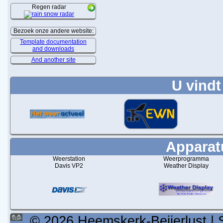
Regen radar
Bezoek onze andere website:
Template documentation
and downloads
And another site
U vindt
Apparatu
Weerstation
Weerprogramma
Davis VP2
Weather Display
© 2026 Heemskerk-Beijerlust | 