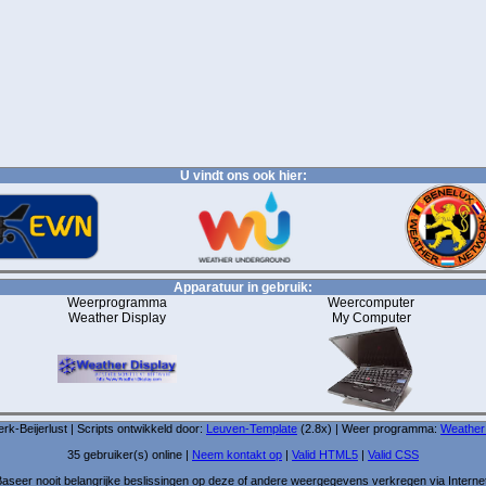
U vindt ons ook hier:
Apparatuur in gebruik:
Weerprogramma
Weercomputer
Weather Display
My Computer
-Beijerlust | Scripts ontwikkeld door:
Leuven-Template
(2.8x) | Weer programma:
Weather
35 gebruiker(s) online |
Neem kontakt op
|
Valid HTML5
|
Valid CSS
aseer nooit belangrijke beslissingen op deze of andere weergegevens verkregen via Interne