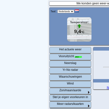
We konden geen weer-wa
Taal:
Temperatuur:
9,4
°C
Het actuele weer
Vooruitzicht
Neerslag
Yr-No radar
Waarschuwingen
Wind
N
Zon/maan/aarde
Stel je eigen voorkeuren in
Meer radars/kaarten