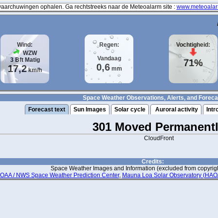
archuwingen ophalen. Ga rechtstreeks naar de Meteoalarm site :
www.meteoalar
Wind:
Regen:
Vochtigheid:
WZW
Vandaag
3
Bft
Matig
71%
0,6
17,2
mm
km/h
Space Weather Observations, Alerts, and Foreca
Forecast text
Sun Images
Solar cycle
Auroral activity
Intr
301 Moved Permanent
CloudFront
Credits:
Space Weather Images and Information (excluded from copyright
OAA / NWS Space Weather Prediction Center
,
Mauna Loa Solar Observatory (HA