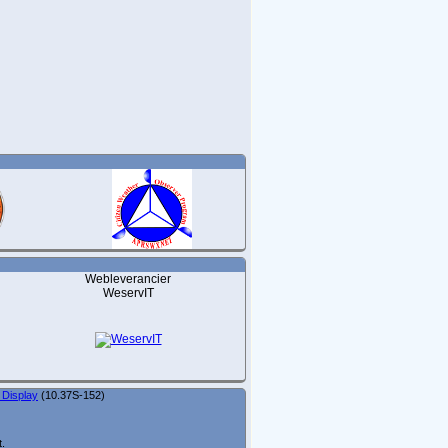
Webleverancier
WeservIT
 Display
(10.37S-152)
t.