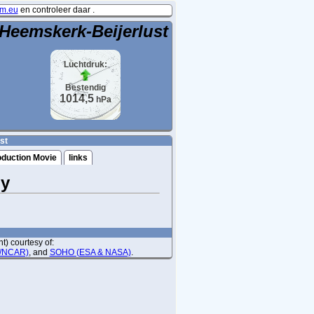
m.eu
en controleer daar .
Heemskerk-Beijerlust
Luchtdruk:
Bestendig
1014,5
hPa
st
oduction Movie
links
ly
) courtesy of:
O/NCAR)
, and
SOHO (ESA & NASA)
.