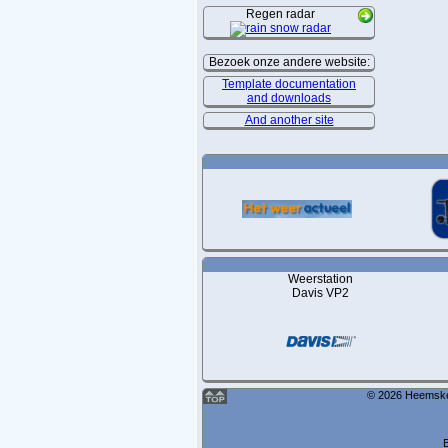
Regen radar
Bezoek onze andere website:
Template documentation
and downloads
And another site
Weerstation
Davis VP2
© 2026 Heemskerk
B