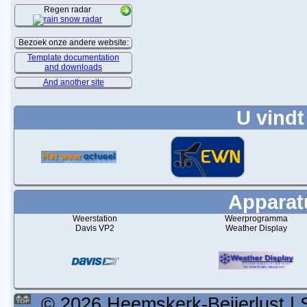
Regen radar
Bezoek onze andere website:
Template documentation
and downloads
And another site
U vindt
Apparatu
Weerstation
Weerprogramma
Davis VP2
Weather Display
© 2026 Heemskerk-Beijerlust | 