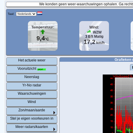
We konden geen weer-waarchuwingen ophalen. Ga rechtst
Taal:
Temperatuur:
Wind:
WZW
3
Bft
Matig
9,4
°C
17,2
km/h
Grafieken 
Het actuele weer
Vooruitzicht
Neerslag
Yr-No radar
Waarschuwingen
Wind
Zon/maan/aarde
Stel je eigen voorkeuren in
Meer radars/kaarten