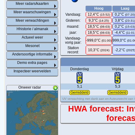
Meer radars/kaarten
Hoog
Laag
Meer waarschuwingen
Vandaag:
12,4°C
0,2°C
(
15:52
)
(
07:20
Meer verwachtingen
Gisteren:
9,3°C
3,8°C
(14:25)
(23:31
maand:
18,5°C
0,2°C
(06-03)
(15-03
Hhistorie / almanak
jaar:
18,5°C
-4,4°C
(06-03)
(11-01
Actueel weer
Vandaag-
-999,0°C
999,0°C
(01:00)
(01:0
vorig jaar:
Mesonet
Station
10,3°C
-2,2°C
(2024)
(2025
record:
Andersoortige informatie
Demo extra pages
Donderdag
Vrijdag
Inspecteer weervelden
5,1
5,3
Onweer radar
Gemiddeld
Gemiddeld
UV verwachting met dank aan en Auteursrecht van
HWA forecast: Inv
forecas