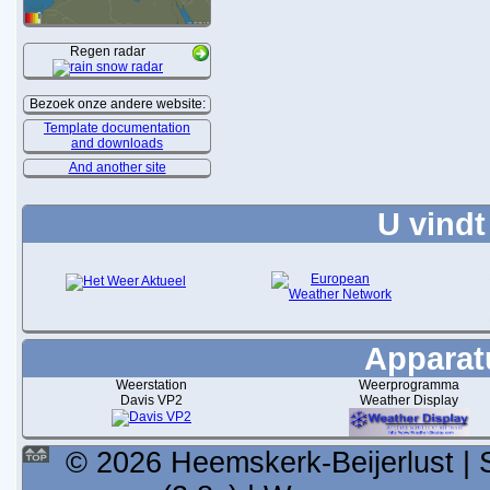
Regen radar
Bezoek onze andere website:
Template documentation
and downloads
And another site
U vindt
Apparatu
Weerstation
Weerprogramma
Davis VP2
Weather Display
© 2026 Heemskerk-Beijerlust | 