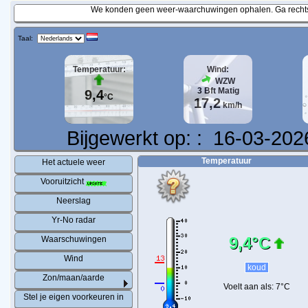
We konden geen weer-waarchuwingen ophalen. Ga rechtst
Taal:
Temperatuur:
Wind:
WZW
3
Bft
Matig
9,4
°C
17,2
km/h
Bijgewerkt op:
:
16-03-202
Temperatuur
Het actuele weer
Vooruitzicht
Neerslag
Yr-No radar
9,4°C
Waarschuwingen
Wind
koud
Zon/maan/aarde
Voelt aan als:
7°C
Stel je eigen voorkeuren in